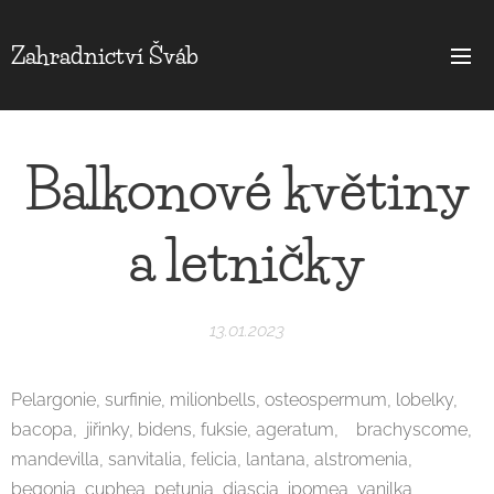
Zahradnictví Šváb
Balkonové květiny
a letničky
13.01.2023
Pelargonie, surfinie, milionbells, osteospermum, lobelky,
bacopa, jiřinky, bidens, fuksie, ageratum, brachyscome,
mandevilla, sanvitalia, felicia, lantana, alstromenia,
begonia, cuphea, petunia, diascia, ipomea, vanilka,