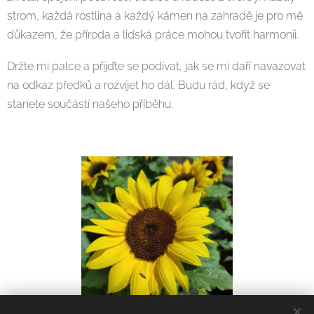
strom, každá rostlina a každý kámen na zahradě je pro mě
důkazem, že příroda a lidská práce mohou tvořit harmonii.
Držte mi palce a přijďte se podívat, jak se mi daří navazovat
na odkaz předků a rozvíjet ho dál. Budu rád, když se
stanete součástí našeho příběhu.