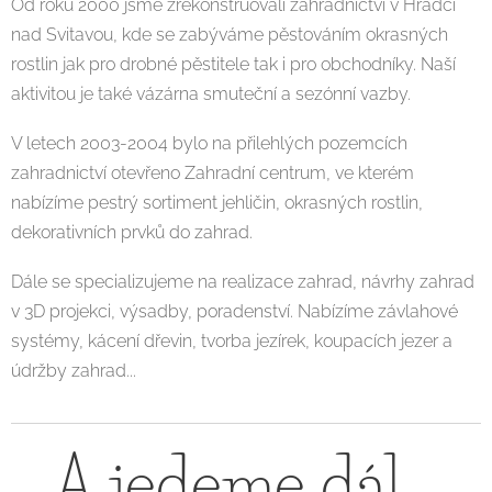
Od roku 2000 jsme zrekonstruovali zahradnictví v Hradci
nad Svitavou, kde se zabýváme pěstováním okrasných
rostlin jak pro drobné pěstitele tak i pro obchodníky. Naší
aktivitou je také vázárna smuteční a sezónní vazby.
V letech 2003-2004 bylo na přilehlých pozemcích
zahradnictví otevřeno Zahradní centrum, ve kterém
nabízíme pestrý sortiment jehličin, okrasných rostlin,
dekorativních prvků do zahrad.
Dále se specializujeme na realizace zahrad, návrhy zahrad
v 3D projekci, výsadby, poradenství. Nabízíme závlahové
systémy, kácení dřevin, tvorba jezírek, koupacích jezer a
údržby zahrad...
A jedeme dál...