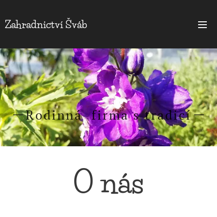
Zahradnictví Šváb
Rodinná firma s tradicí
O nás