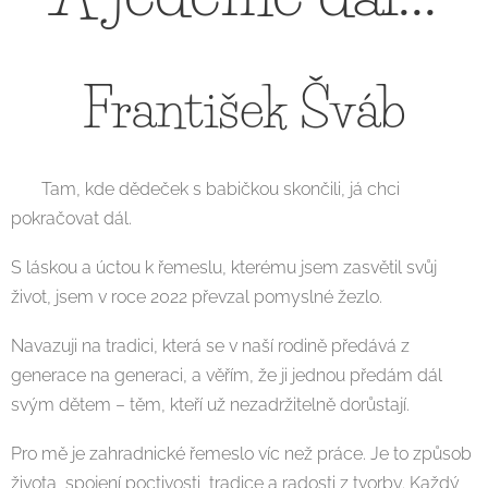
František Šváb
Tam, kde dědeček s babičkou skončili, já chci
pokračovat dál.
S láskou a úctou k řemeslu, kterému jsem zasvětil svůj
život, jsem v roce 2022 převzal pomyslné žezlo.
Navazuji na tradici, která se v naší rodině předává z
generace na generaci, a věřím, že ji jednou předám dál
svým dětem – těm, kteří už nezadržitelně dorůstají.
Pro mě je zahradnické řemeslo víc než práce. Je to způsob
života, spojení poctivosti, tradice a radosti z tvorby. Každý