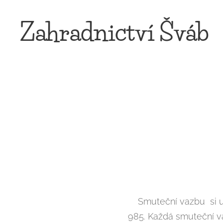
Zahradnictví Šváb
Smuteční vazbu si u n
985. Každá smuteční va